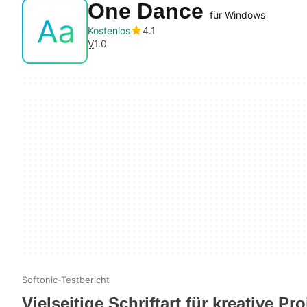
One Dance
für Windows
Kostenlos
4.1
V
1.0
Softonic-Testbericht
Vielseitige Schriftart für kreative Pro