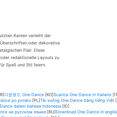
utzten Kanten verleiht der
e Überschriften oder dekorative
talgischen Flair. Diese
 oder redaktionelle Layouts zu
ür Spaß und Stil feiern.
다운로드 One Dance
Scarica One Dance in italiano
Dance po polsku
Tải xuống One Dance bằng tiếng Việt
Dance dalam bahasa Indonesia
nce на русском языке
Download One Dance in englis