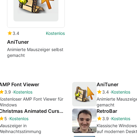
3.4
Kostenlos
AniTuner
Animierte Mauszeiger selbst
gemacht
AMP Font Viewer
AniTuner
3.9
Kostenlos
3.4
Kostenlos
Kostenloser AMP Font Viewer für
Animierte Mauszeige
Windows
gemacht
Christmas Animated Cursors
RetroBar
5
Kostenlos
3.9
Kostenlos
Mauszeiger in
Klassische Windows-
Weihnachtsstimmung
auf modernen Desk