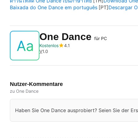
ดาวน์โหลด One Dance เป็นภาษาไทย
Download One 
Baixada do One Dance em português
Descargar O
One Dance
für PC
Kostenlos
4.1
V
1.0
Nutzer-Kommentare
zu One Dance
Haben Sie One Dance ausprobiert? Seien Sie der Erst