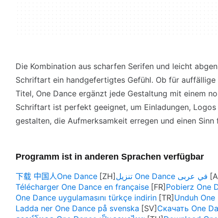
Die Kombination aus scharfen Serifen und leicht abgen
Schriftart ein handgefertigtes Gefühl. Ob für auffällig
Titel, One Dance ergänzt jede Gestaltung mit einem nos
Schriftart ist perfekt geeignet, um Einladungen, Logos
gestalten, die Aufmerksamkeit erregen und einen Sinn f
Programm ist in anderen Sprachen verfügbar
下载 中国人One Dance
تنزيل One Dance في عربى
Télécharger One Dance en française
Pobierz One 
One Dance uygulamasını türkçe indirin
Unduh One 
Ladda ner One Dance på svenska
Скачать One Da