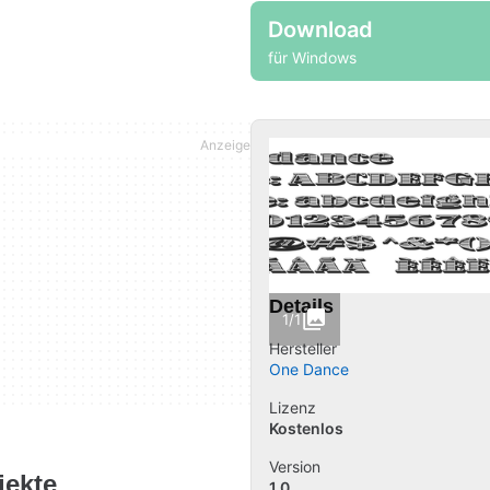
Download
für Windows
Details
1/1
Hersteller
One Dance
Lizenz
Kostenlos
Version
jekte
1.0