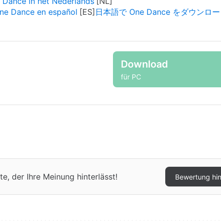
Dance in het Nederlands
ne Dance en español
日本語で One Dance をダウンロ
Download
für PC
e, der Ihre Meinung hinterlässt!
Bewertung hi